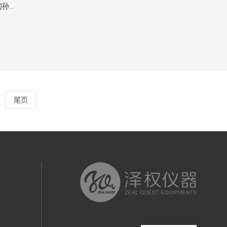
...
尾页