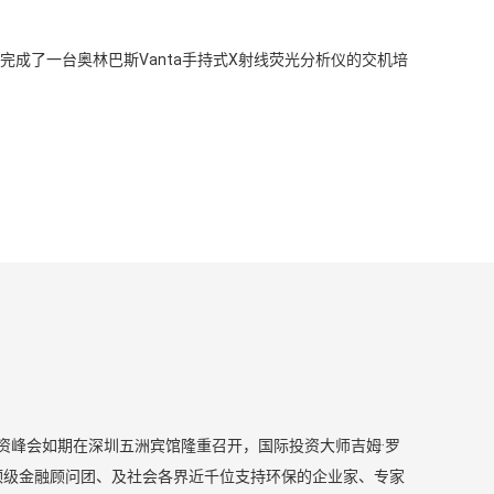
完成了一台奥林巴斯Vanta手持式X射线荧光分析仪的交机培
投资峰会如期在深圳五洲宾馆隆重召开，国际投资大师吉姆·罗
精英，顶级金融顾问团、及社会各界近千位支持环保的企业家、专家